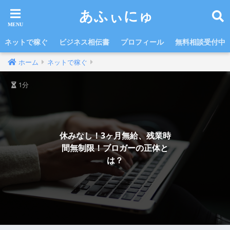
あふぃにゅ
ネットで稼ぐ
ビジネス相伝書
プロフィール
無料相談受付中
ホーム
ネットで稼ぐ
1分
休みなし！3ヶ月無給、残業時
間無制限！ブロガーの正体と
は？