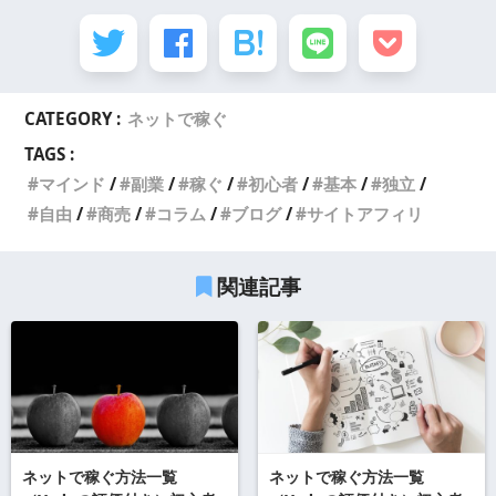
CATEGORY :
ネットで稼ぐ
TAGS :
マインド
副業
稼ぐ
初心者
基本
独立
自由
商売
コラム
ブログ
サイトアフィリ
関連記事
ネットで稼ぐ方法一覧
ネットで稼ぐ方法一覧